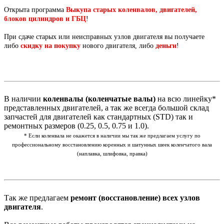
Открыта программа
Выкупа старых коленвалов, двигателей,
блоков цилиндров и ГБЦ
!
При сдаче старых или неисправных узлов двигателя вы получаете
либо
скидку на покупку
нового двигателя, либо
деньги
!
В наличии
коленвалы (коленчатые валы)
на всю линейку*
представленных двигателей, а так же всегда большой склад
запчастей для двигателей как стандартных (STD) так и
ремонтных размеров (0.25, 0.5, 0.75 и 1.0).
* Если коленвала не окажется в наличии мы так же предлагаем услугу по
профессиональному восстановлению коренных и шатунных шеек коленчатого вала
(наплавка, шлифовка, правка)
Так же предлагаем
ремонт (восстановление) всех узлов
двигателя
.