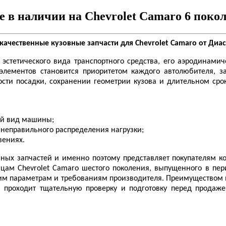
е в наличии на Chevrolet Camaro 6 покол
качественные кузовные запчасти для Chevrolet Camaro от Диас
тетического вида транспортного средства, его аэродинамиче
элементов становится приоритетом каждого автолюбителя, з
ости посадки, сохранении геометрии кузова и длительном сро
ий вид машины;
неправильного распределения нагрузки;
вениях.
ых запчастей и именно поэтому представляет покупателям ко
ам Chevrolet Camaro шестого поколения, выпущенного в перио
им параметрам и требованиям производителя. Преимуществом в
я проходит тщательную проверку и подготовку перед продаж