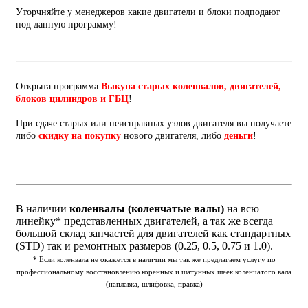
Уторчняйте у менеджеров какие двигатели и блоки подподают
под данную программу!
Открыта программа
Выкупа старых коленвалов, двигателей,
блоков цилиндров и ГБЦ
!
При сдаче старых или неисправных узлов двигателя вы получаете
либо
скидку на покупку
нового двигателя, либо
деньги
!
В наличии
коленвалы (коленчатые валы)
на всю
линейку* представленных двигателей, а так же всегда
большой склад запчастей для двигателей как стандартных
(STD) так и ремонтных размеров (0.25, 0.5, 0.75 и 1.0).
* Если коленвала не окажется в наличии мы так же предлагаем услугу по
профессиональному восстановлению коренных и шатунных шеек коленчатого вала
(наплавка, шлифовка, правка)