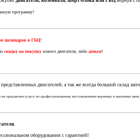
окупке
двигателя, коленвала, шорт-блока или ГБЦ
вернув ст
данную программу!
ов цилиндров и ГБЦ
!
бо
скидку на покупку
нового двигателя, либо
деньги
!
представленных двигателей, а так же всегда большой склад запч
ак же предлагаем услугу по профессиональному восстановлению коренных и шатунных шеек к
гателя
.
ессиональном оборудовании с гарантией!