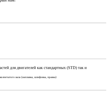
арый нам!
астей для двигателей как стандартных (STD) так и
оленчатого вала (наплавка, шлифовка, правка)