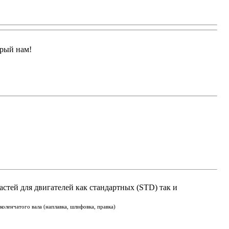
арый нам!
астей для двигателей как стандартных (STD) так и
оленчатого вала (наплавка, шлифовка, правка)