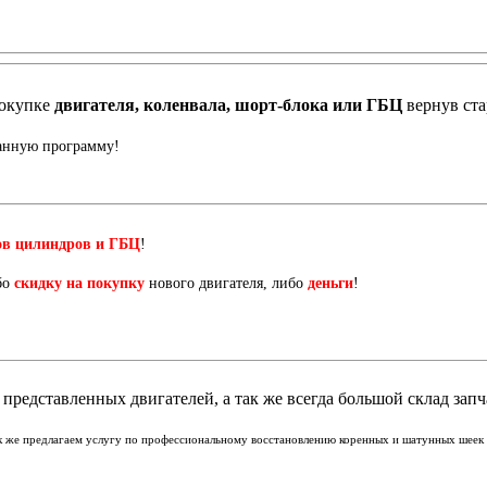
окупке
двигателя, коленвала, шорт-блока или ГБЦ
вернув ст
данную программу!
ов цилиндров и ГБЦ
!
бо
скидку на покупку
нового двигателя, либо
деньги
!
представленных двигателей, а так же всегда большой склад запч
ак же предлагаем услугу по профессиональному восстановлению коренных и шатунных шеек к