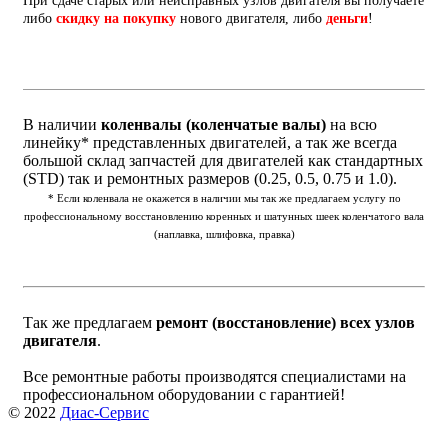
При сдаче старых или неисправных узлов двигателя вы получаете
либо
скидку на покупку
нового двигателя, либо
деньги
!
В наличии
коленвалы (коленчатые валы)
на всю
линейку* представленных двигателей, а так же всегда
большой склад запчастей для двигателей как стандартных
(STD) так и ремонтных размеров (0.25, 0.5, 0.75 и 1.0).
* Если коленвала не окажется в наличии мы так же предлагаем услугу по
профессиональному восстановлению коренных и шатунных шеек коленчатого вала
(наплавка, шлифовка, правка)
Так же предлагаем
ремонт (восстановление) всех узлов
двигателя
.
Все ремонтные работы производятся специалистами на
профессиональном оборудовании с гарантией!
© 2022
Диас-Сервис