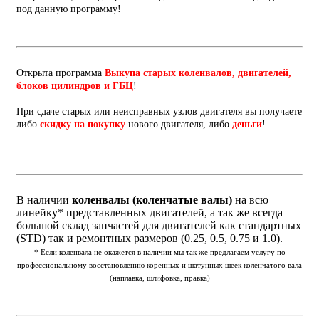
под данную программу!
Открыта программа
Выкупа старых коленвалов, двигателей,
блоков цилиндров и ГБЦ
!
При сдаче старых или неисправных узлов двигателя вы получаете
либо
скидку на покупку
нового двигателя, либо
деньги
!
В наличии
коленвалы (коленчатые валы)
на всю
линейку* представленных двигателей, а так же всегда
большой склад запчастей для двигателей как стандартных
(STD) так и ремонтных размеров (0.25, 0.5, 0.75 и 1.0).
* Если коленвала не окажется в наличии мы так же предлагаем услугу по
профессиональному восстановлению коренных и шатунных шеек коленчатого вала
(наплавка, шлифовка, правка)