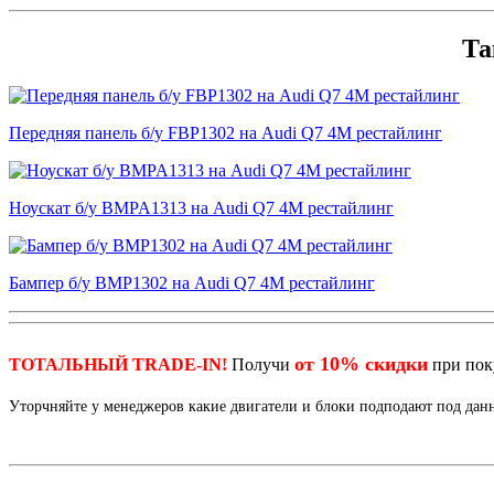
Та
Передняя панель б/у FBP1302 на Audi Q7 4M рестайлинг
Ноускат б/у BMPA1313 на Audi Q7 4M рестайлинг
Бампер б/у BMP1302 на Audi Q7 4M рестайлинг
от 10% скидки
ТОТАЛЬНЫЙ TRADE-IN!
Получи
при по
Уторчняйте у менеджеров какие двигатели и блоки подподают под да