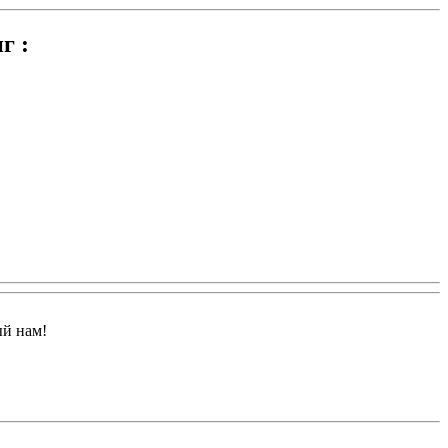
г :
ый нам!