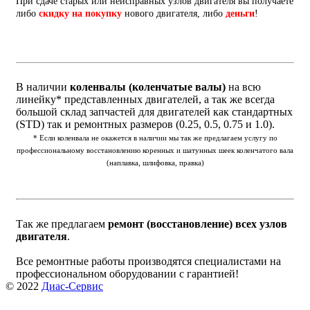
При сдаче старых или неисправных узлов двигателя вы получаете
либо
скидку на покупку
нового двигателя, либо
деньги
!
В наличии
коленвалы (коленчатые валы)
на всю
линейку* представленных двигателей, а так же всегда
большой склад запчастей для двигателей как стандартных
(STD) так и ремонтных размеров (0.25, 0.5, 0.75 и 1.0).
* Если коленвала не окажется в наличии мы так же предлагаем услугу по
профессиональному восстановлению коренных и шатунных шеек коленчатого вала
(наплавка, шлифовка, правка)
Так же предлагаем
ремонт (восстановление) всех узлов
двигателя
.
Все ремонтные работы производятся специалистами на
профессиональном оборудовании с гарантией!
© 2022
Диас-Сервис