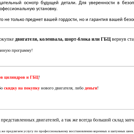
ельный осмотр будущей детали. Для уверенности в безопа
рофессиональную установку.
о не только предмет вашей гордости, но и гарантия вашей без
окупке
двигателя, коленвала, шорт-блока или ГБЦ
вернув ст
данную программу!
ов цилиндров и ГБЦ
!
бо
скидку на покупку
нового двигателя, либо
деньги
!
представленных двигателей, а так же всегда большой склад запч
ак же предлагаем услугу по профессиональному восстановлению коренных и шатунных шеек к