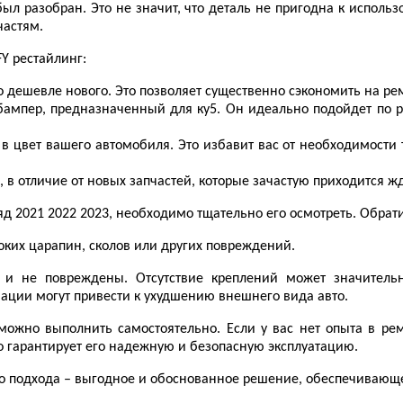
ыл разобран. Это не значит, что деталь не пригодна к использ
частям.
Y рестайлинг:
о дешевле нового. Это позволяет существенно сэкономить на рем
бампер, предназначенный для ку5. Он идеально подойдет по р
 в цвет вашего автомобиля. Это избавит вас от необходимости 
и, в отличие от новых запчастей, которые зачастую приходится ж
яд 2021 2022 2023, необходимо тщательно его осмотреть. Обр
боких царапин, сколов или других повреждений.
 и не повреждены. Отсутствие креплений может значительно
ции могут привести к ухудшению внешнего вида авто.
 можно выполнить самостоятельно. Если у вас нет опыта в р
то гарантирует его надежную и безопасную эксплуатацию.
о подхода – выгодное и обоснованное решение, обеспечивающее